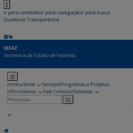
ir para conteúdo
ir para navegação
ir para busca
Ouvidoria
Transparência
SEFAZ
Secretaria de Estado de Fazenda
Institucional
Serviços
Programas e Projetos
Informativos
Fale Conosco
Sistemas
Pesquisar
por: