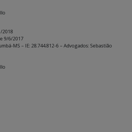
llo
1/2018
de 9/6/2017
rumbá-MS – IE: 28.744.812-6 – Advogados: Sebastião
llo