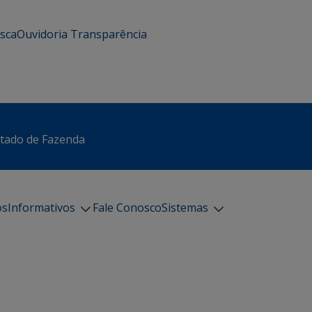
usca
Ouvidoria
Transparência
stado de Fazenda
os
Informativos
Fale Conosco
Sistemas