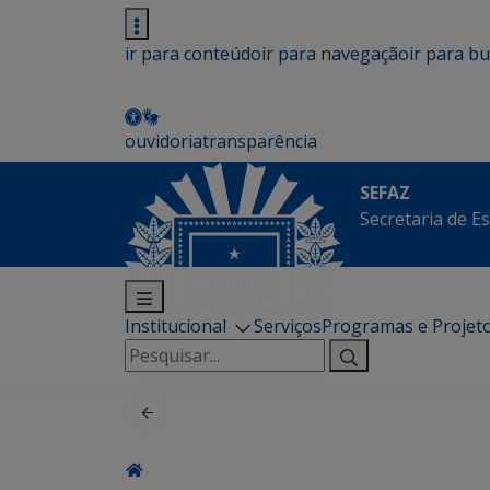
ir para conteúdo
ir para navegação
ir para b
ouvidoria
transparência
SEFAZ
Secretaria de E
Institucional
Serviços
Programas e Projet
Pesquisar
por: