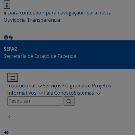
ir para conteúdo
ir para navegação
ir para busca
Ouvidoria
Transparência
SEFAZ
Secretaria de Estado de Fazenda
Institucional
Serviços
Programas e Projetos
Informativos
Fale Conosco
Sistemas
Pesquisar
por: