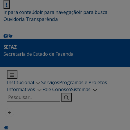
ir para conteúdo
ir para navegação
ir para busca
Ouvidoria
Transparência
SEFAZ
Secretaria de Estado de Fazenda
Institucional
Serviços
Programas e Projetos
Informativos
Fale Conosco
Sistemas
Pesquisar
por: