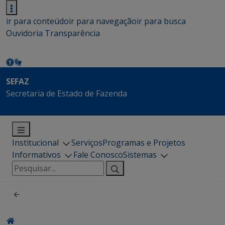
ir para conteúdo
ir para navegação
ir para busca
Ouvidoria
Transparência
SEFAZ
Secretaria de Estado de Fazenda
Institucional
Serviços
Programas e Projetos
Informativos
Fale Conosco
Sistemas
Pesquisar
por: