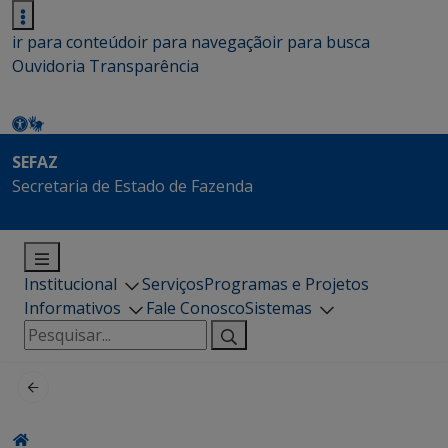
ir para conteúdo
ir para navegação
ir para busca
Ouvidoria
Transparência
SEFAZ
Secretaria de Estado de Fazenda
Institucional
Serviços
Programas e Projetos
Informativos
Fale Conosco
Sistemas
Pesquisar
por: