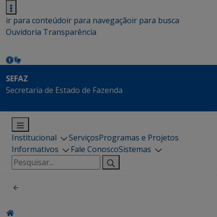
ir para conteúdo
ir para navegação
ir para busca
Ouvidoria
Transparência
SEFAZ
Secretaria de Estado de Fazenda
Institucional
Serviços
Programas e Projetos
Informativos
Fale Conosco
Sistemas
Pesquisar
por: