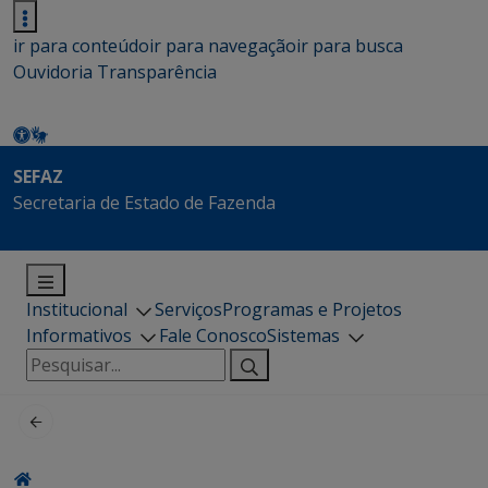
ir para conteúdo
ir para navegação
ir para busca
Ouvidoria
Transparência
SEFAZ
Secretaria de Estado de Fazenda
Institucional
Serviços
Programas e Projetos
Informativos
Fale Conosco
Sistemas
Pesquisar
por: