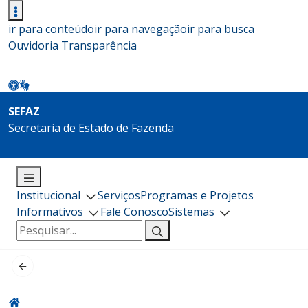
ir para conteúdo
ir para navegação
ir para busca
Ouvidoria
Transparência
SEFAZ
Secretaria de Estado de Fazenda
Institucional
Serviços
Programas e Projetos
Informativos
Fale Conosco
Sistemas
Pesquisar
por: