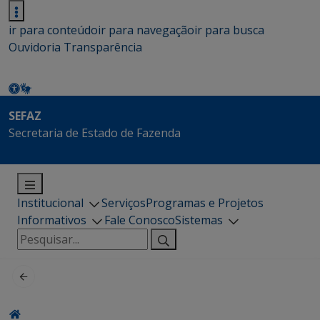
ir para conteúdo
ir para navegação
ir para busca
Ouvidoria
Transparência
SEFAZ
Secretaria de Estado de Fazenda
Institucional
Serviços
Programas e Projetos
Informativos
Fale Conosco
Sistemas
Pesquisar
por: