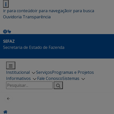
ir para conteúdo
ir para navegação
ir para busca
Ouvidoria
Transparência
SEFAZ
Secretaria de Estado de Fazenda
Institucional
Serviços
Programas e Projetos
Informativos
Fale Conosco
Sistemas
Pesquisar
por: