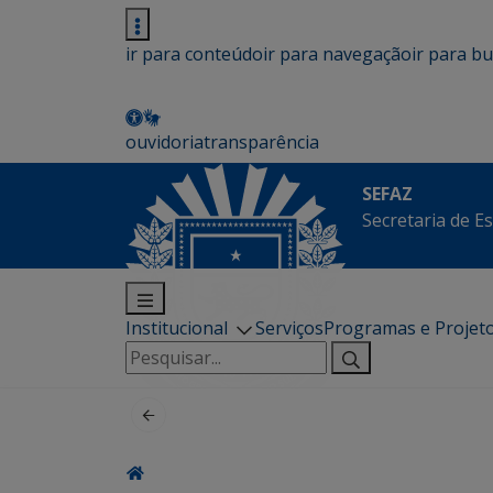
ir para conteúdo
ir para navegação
ir para b
ouvidoria
transparência
SEFAZ
Secretaria de E
Institucional
Serviços
Programas e Projet
Pesquisar
por: