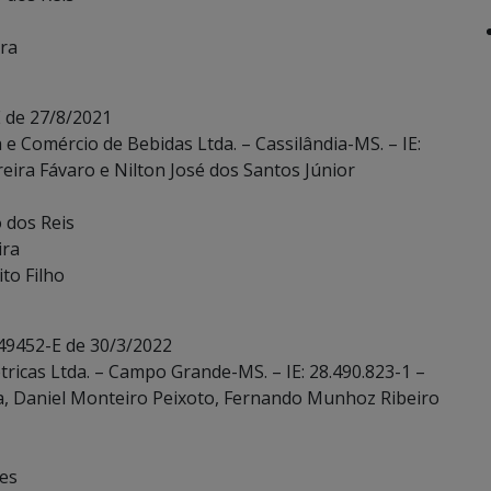
ira
 de 27/8/2021
a e Comércio de Bebidas Ltda. – Cassilândia-MS. – IE:
eira Fávaro e Nilton José dos Santos Júnior
o dos Reis
ira
to Filho
 49452-E de 30/3/2022
tricas Ltda. – Campo Grande-MS. – IE: 28.490.823-1 –
a, Daniel Monteiro Peixoto, Fernando Munhoz Ribeiro
ves