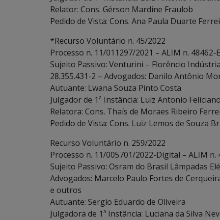
Relator: Cons. Gérson Mardine Fraulob
Pedido de Vista: Cons. Ana Paula Duarte Ferre
*Recurso Voluntário n. 45/2022
Processo n. 11/011297/2021 – ALIM n. 48462-E
Sujeito Passivo: Venturini – Florêncio Indústri
28.355.431-2 – Advogados: Danilo Antônio Mor
Autuante: Lwana Souza Pinto Costa
Julgador de 1ª Instância: Luiz Antonio Felician
Relatora: Cons. Thaís de Moraes Ribeiro Ferre
Pedido de Vista: Cons. Luiz Lemos de Souza Bri
Recurso Voluntário n. 259/2022
Processo n. 11/005701/2022-Digital – ALIM n.
Sujeito Passivo: Osram do Brasil Lâmpadas Elé
Advogados: Marcelo Paulo Fortes de Cerqueir
e outros
Autuante: Sergio Eduardo de Oliveira
Julgadora de 1ª Instância: Luciana da Silva Ne