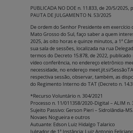
PUBLICADA NO DOE n. 11.833, de 20/5/2025, p.
PAUTA DE JULGAMENTO N. 53/2025
De ordem do Senhor Presidente em exercício d
Mato Grosso do Sul, faço saber a quem interes
2025, às oito horas e quinze minutos, a 1ª Câ
sua sala de sessões, localizada na rua Deleg
termos do Decreto 15.878, de 2022, publicado
vídeo conferência, no endereço eletrônico m
necessidade, no endereço meet.jit.si/SessãoTA
respectiva sessão, observar, também, as disposiçõ
do Regimento Interno do TAT (Decreto n. 14.3
*Recurso Voluntário n. 304/2021
Processo n. 11/011358/2020-Digital – ALIM n.
Sujeito Passivo: Gerson Pieri – Sidrolândia-MS
Novaes Nogueira e outros
Autuante: Edson Luiz Hidalgo Talarico
Julgador de 1ª Instância: Luiz Antonio Felician