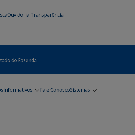
usca
Ouvidoria
Transparência
stado de Fazenda
os
Informativos
Fale Conosco
Sistemas