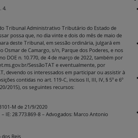
 4.
o Tribunal Administrativo Tributário do Estado de
sar possa que, no dia vinte e dois do mês de maio de
mara deste Tribunal, em sessão ordinária, julgará em
ado Osmar de Camargo, s/n, Parque dos Poderes, e nos
 no DOE n. 10.770, de 4 de março de 2022, também por
eet.ms.gov.br/SessãoTAT e eventualmente, por
T, devendo os interessados em participar ou assistir à
es contidas no art. 119-C, incisos II, III, IV, § 5º e 6º
20/2015), os seguintes recursos:
 3101-M de 21/9/2020
. – IE: 28.773.869-8 – Advogados: Marco Antonio
o dos Reis