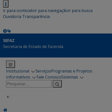
ir para conteúdo
ir para navegação
ir para busca
Ouvidoria
Transparência
SEFAZ
Secretaria de Estado de Fazenda
Institucional
Serviços
Programas e Projetos
Informativos
Fale Conosco
Sistemas
Pesquisar
por: