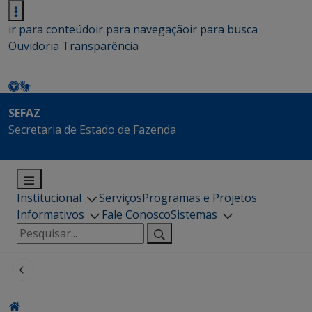
ir para conteúdo
ir para navegação
ir para busca
Ouvidoria
Transparência
SEFAZ
Secretaria de Estado de Fazenda
Institucional
Serviços
Programas e Projetos
Informativos
Fale Conosco
Sistemas
Pesquisar
por: