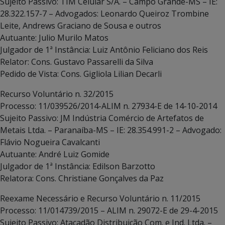
Sujeito Passivo: TIM Celular S/A. – Campo Grande-MS – IE:
28.322.157-7 – Advogados: Leonardo Queiroz Trombine
Leite, Andrews Graciano de Sousa e outros
Autuante: Julio Murilo Matos
Julgador de 1ª Instância: Luiz Antônio Feliciano dos Reis
Relator: Cons. Gustavo Passarelli da Silva
Pedido de Vista: Cons. Gigliola Lilian Decarli
Recurso Voluntário n. 32/2015
Processo: 11/039526/2014-ALIM n. 27934-E de 14-10-2014
Sujeito Passivo: JM Indústria Comércio de Artefatos de
Metais Ltda. – Paranaíba-MS – IE: 28.354.991-2 – Advogado:
Flávio Nogueira Cavalcanti
Autuante: André Luiz Gomide
Julgador de 1ª Instância: Edilson Barzotto
Relatora: Cons. Christiane Gonçalves da Paz
Reexame Necessário e Recurso Voluntário n. 11/2015
Processo: 11/014739/2015 – ALIM n. 29072-E de 29-4-2015
Sujeito Passivo: Atacadão Distribuição Com. e Ind. Ltda. –