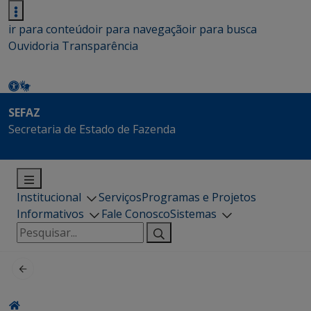
ir para conteúdo
ir para navegação
ir para busca
Ouvidoria
Transparência
SEFAZ
Secretaria de Estado de Fazenda
Institucional
Serviços
Programas e Projetos
Informativos
Fale Conosco
Sistemas
Pesquisar
por: