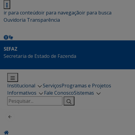
ir para conteúdo
ir para navegação
ir para busca
Ouvidoria
Transparência
SEFAZ
Secretaria de Estado de Fazenda
Institucional
Serviços
Programas e Projetos
Informativos
Fale Conosco
Sistemas
Pesquisar
por: