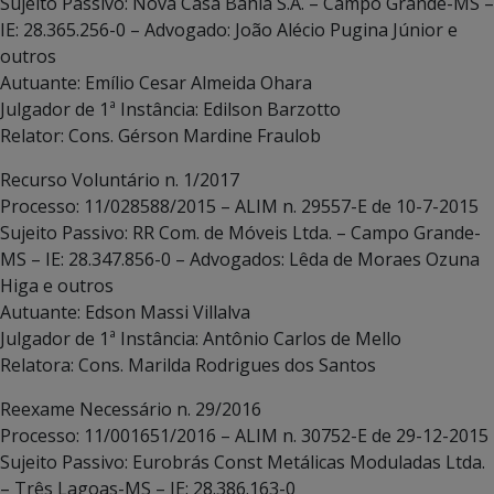
Sujeito Passivo: Nova Casa Bahia S.A. – Campo Grande-MS –
IE: 28.365.256-0 – Advogado: João Alécio Pugina Júnior e
outros
Autuante: Emílio Cesar Almeida Ohara
Julgador de 1ª Instância: Edilson Barzotto
Relator: Cons. Gérson Mardine Fraulob
Recurso Voluntário n. 1/2017
Processo: 11/028588/2015 – ALIM n. 29557-E de 10-7-2015
Sujeito Passivo: RR Com. de Móveis Ltda. – Campo Grande-
MS – IE: 28.347.856-0 – Advogados: Lêda de Moraes Ozuna
Higa e outros
Autuante: Edson Massi Villalva
Julgador de 1ª Instância: Antônio Carlos de Mello
Relatora: Cons. Marilda Rodrigues dos Santos
Reexame Necessário n. 29/2016
Processo: 11/001651/2016 – ALIM n. 30752-E de 29-12-2015
Sujeito Passivo: Eurobrás Const Metálicas Moduladas Ltda.
– Três Lagoas-MS – IE: 28.386.163-0