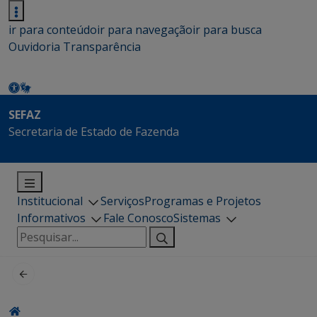
ir para conteúdo
ir para navegação
ir para busca
Ouvidoria
Transparência
SEFAZ
Secretaria de Estado de Fazenda
Institucional
Serviços
Programas e Projetos
Informativos
Fale Conosco
Sistemas
Pesquisar
por: