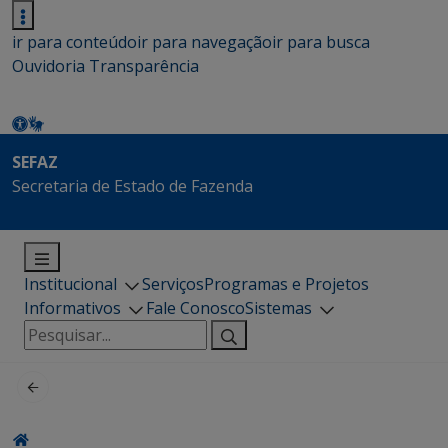
ir para conteúdo
ir para navegação
ir para busca
Ouvidoria
Transparência
SEFAZ
Secretaria de Estado de Fazenda
Institucional
Serviços
Programas e Projetos
Informativos
Fale Conosco
Sistemas
Pesquisar
por: