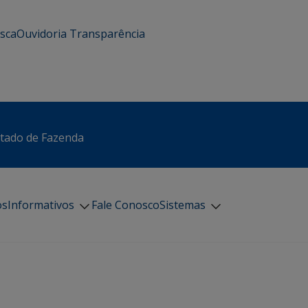
usca
Ouvidoria
Transparência
stado de Fazenda
os
Informativos
Fale Conosco
Sistemas