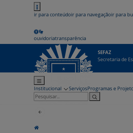
ir para conteúdo
ir para navegação
ir para b
ouvidoria
transparência
SEFAZ
Secretaria de E
Institucional
Serviços
Programas e Projet
Pesquisar
por: