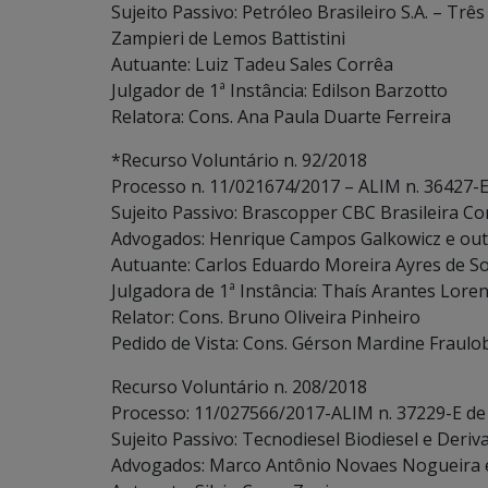
Sujeito Passivo: Petróleo Brasileiro S.A. – Trê
Zampieri de Lemos Battistini
Autuante: Luiz Tadeu Sales Corrêa
Julgador de 1ª Instância: Edilson Barzotto
Relatora: Cons. Ana Paula Duarte Ferreira
*Recurso Voluntário n. 92/2018
Processo n. 11/021674/2017 – ALIM n. 36427-E
Sujeito Passivo: Brascopper CBC Brasileira Con
Advogados: Henrique Campos Galkowicz e ou
Autuante: Carlos Eduardo Moreira Ayres de S
Julgadora de 1ª Instância: Thaís Arantes Loren
Relator: Cons. Bruno Oliveira Pinheiro
Pedido de Vista: Cons. Gérson Mardine Fraulo
Recurso Voluntário n. 208/2018
Processo: 11/027566/2017-ALIM n. 37229-E de
Sujeito Passivo: Tecnodiesel Biodiesel e Deriva
Advogados: Marco Antônio Novaes Nogueira 