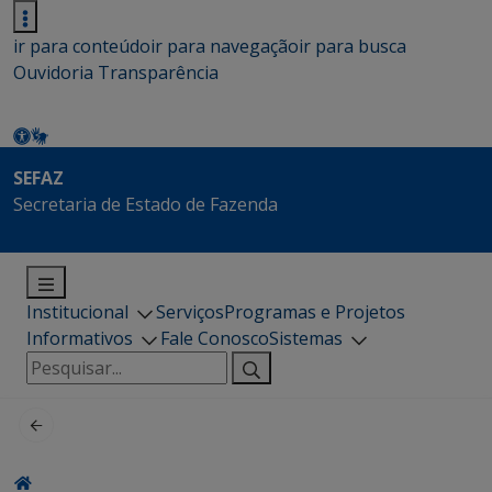
ir para conteúdo
ir para navegação
ir para busca
Ouvidoria
Transparência
SEFAZ
Secretaria de Estado de Fazenda
Institucional
Serviços
Programas e Projetos
Informativos
Fale Conosco
Sistemas
Pesquisar
por: