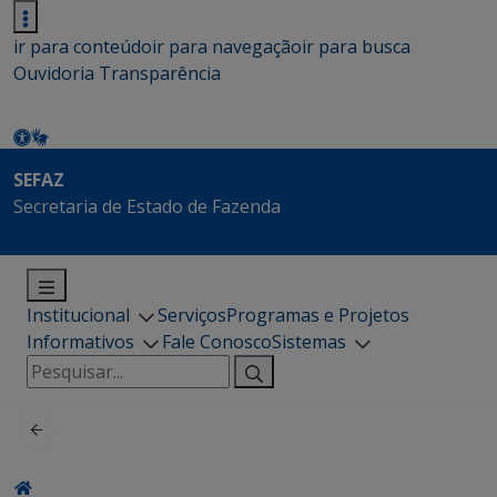
ir para conteúdo
ir para navegação
ir para busca
Ouvidoria
Transparência
SEFAZ
Secretaria de Estado de Fazenda
Institucional
Serviços
Programas e Projetos
Informativos
Fale Conosco
Sistemas
Pesquisar
por: