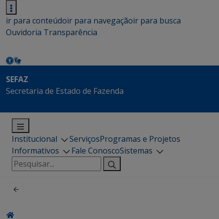
ir para conteúdo
ir para navegação
ir para busca
Ouvidoria
Transparência
SEFAZ
Secretaria de Estado de Fazenda
Institucional
Serviços
Programas e Projetos
Informativos
Fale Conosco
Sistemas
Pesquisar
por: