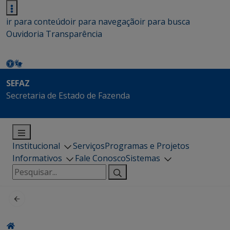
ir para conteúdo
ir para navegação
ir para busca
Ouvidoria
Transparência
SEFAZ
Secretaria de Estado de Fazenda
Institucional
Serviços
Programas e Projetos
Informativos
Fale Conosco
Sistemas
Pesquisar
por: