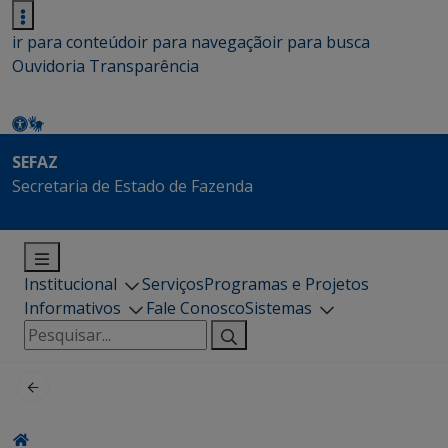
ir para conteúdo
ir para navegação
ir para busca
Ouvidoria
Transparência
SEFAZ
Secretaria de Estado de Fazenda
Institucional
Serviços
Programas e Projetos
Informativos
Fale Conosco
Sistemas
Pesquisar
por: