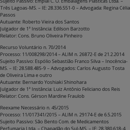
Sujeito Passivo: Emplal C. O. Embalagens Plásticas Ltda. –
Três Lagoas-MS. – IE: 28.336.551-0 – Advogada: Regina Célia
Passos
Autuante: Roberto Vieira dos Santos
Julgador de 1ª Instância: Edilson Barzotto
Relator: Cons. Bruno Oliveira Pinheiro
Recurso Voluntário n. 70/2014
Processo: 11/008298/2014 – ALIM n. 26872-E de 21.2.2014
Sujeito Passivo: Espólio Sebastião Franco Silva – Inocência-
MS. – IE: 28.588.485-9 – Advogados: Carlos Augusto Tosta
de Oliveira Lima e outro
Autuante: Bernardo Yoshiaki Shinohara
Julgador de 1ª Instância: Luiz Antônio Feliciano dos Reis
Relator: Cons. Gérson Mardine Fraulob
Reexame Necessário n. 45/2015
Processo: 11/017341/2015 – ALIM n. 29174-E de 6.5.2015
Sujeito Passivo: São Bento Com. de Medicamentos
Perfumaria Ltda. – Chapadão do Sul-MS. – IE: 28.380.618-4