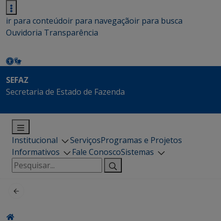
ir para conteúdo
ir para navegação
ir para busca
Ouvidoria
Transparência
SEFAZ
Secretaria de Estado de Fazenda
Institucional
Serviços
Programas e Projetos
Informativos
Fale Conosco
Sistemas
Pesquisar
por: