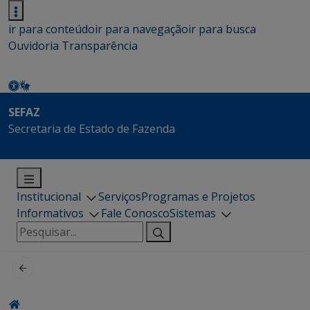
ir para conteúdo
ir para navegação
ir para busca
Ouvidoria
Transparência
SEFAZ
Secretaria de Estado de Fazenda
Institucional
Serviços
Programas e Projetos
Informativos
Fale Conosco
Sistemas
Pesquisar
por: