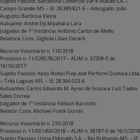
Sujeito Passivo: Barcelona Comércio Var e Atacad S.A. –
Campo Grande-MS – IE: 28.389.821-6 – Advogado: João
Augusto Barbosa Vieira
Autuante: André Eiji Miyahara Lara
Julgador de 1ª Instância: Antônio Carlos de Mello
Relatora: Cons. Gigliola Lilian Decarli
Recurso Voluntário n. 116/2018
Processo n. 11/028578/2017 – ALIM n. 37208-E de
16/10/2017
Sujeito Passivo: Akso Nobel Pulp and Perform Quimica Ltda.
– Três Lagoas-MS. – IE: 28.366.023-6
Autuantes: Carlos Eduardo M. Ayres de Souza e Luiz Tadeu
Sales Correa
Julgador de 1ª Instância: Edilson Barzotto
Relator: Cons. Michael Frank Gorski
Recurso Voluntário n. 235/2018
Processo n. 11/001450/2018 – ALIM n. 38187-E de 16/1/2018
Sujeito Passivo: Usina Eldorado S.A. – Rio Brilhante-MS. – IE: