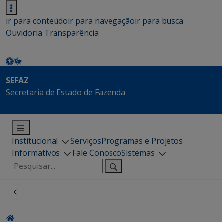
ir para conteúdo
ir para navegação
ir para busca
Ouvidoria
Transparência
SEFAZ
Secretaria de Estado de Fazenda
Institucional
Serviços
Programas e Projetos
Informativos
Fale Conosco
Sistemas
Pesquisar
por: