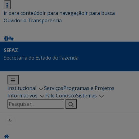
ir para conteúdo
ir para navegação
ir para busca
Ouvidoria
Transparência
SEFAZ
Secretaria de Estado de Fazenda
Institucional
Serviços
Programas e Projetos
Informativos
Fale Conosco
Sistemas
Pesquisar
por: