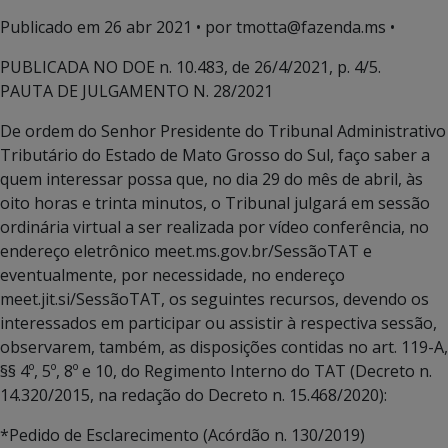
Publicado em
26 abr 2021
• por tmotta@fazenda.ms •
PUBLICADA NO DOE n. 10.483, de 26/4/2021, p. 4/5.
PAUTA DE JULGAMENTO N. 28/2021
De ordem do Senhor Presidente do Tribunal Administrativo
Tributário do Estado de Mato Grosso do Sul, faço saber a
quem interessar possa que, no dia 29 do mês de abril, às
oito horas e trinta minutos, o Tribunal julgará em sessão
ordinária virtual a ser realizada por vídeo conferência, no
endereço eletrônico meet.ms.gov.br/SessãoTAT e
eventualmente, por necessidade, no endereço
meet.jit.si/SessãoTAT, os seguintes recursos, devendo os
interessados em participar ou assistir à respectiva sessão,
observarem, também, as disposições contidas no art. 119-A,
§§ 4º, 5º, 8º e 10, do Regimento Interno do TAT (Decreto n.
14.320/2015, na redação do Decreto n. 15.468/2020):
*Pedido de Esclarecimento (Acórdão n. 130/2019)