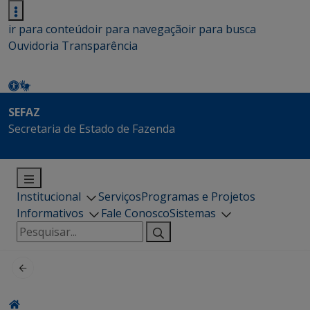
ir para conteúdo
ir para navegação
ir para busca
Ouvidoria
Transparência
SEFAZ
Secretaria de Estado de Fazenda
Institucional
Serviços
Programas e Projetos
Informativos
Fale Conosco
Sistemas
Pesquisar
por: