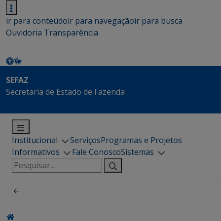
ir para conteúdo
ir para navegação
ir para busca
Ouvidoria
Transparência
SEFAZ
Secretaria de Estado de Fazenda
Institucional
Serviços
Programas e Projetos
Informativos
Fale Conosco
Sistemas
Pesquisar
por: