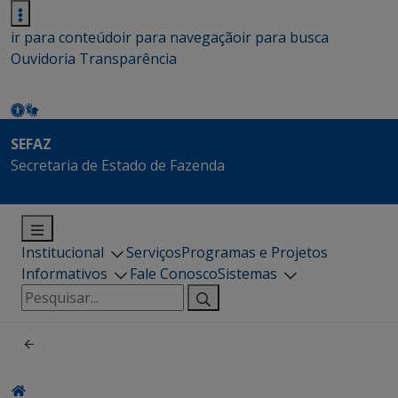
ir para conteúdo
ir para navegação
ir para busca
Ouvidoria
Transparência
SEFAZ
Secretaria de Estado de Fazenda
Institucional
Serviços
Programas e Projetos
Informativos
Fale Conosco
Sistemas
Pesquisar
por: