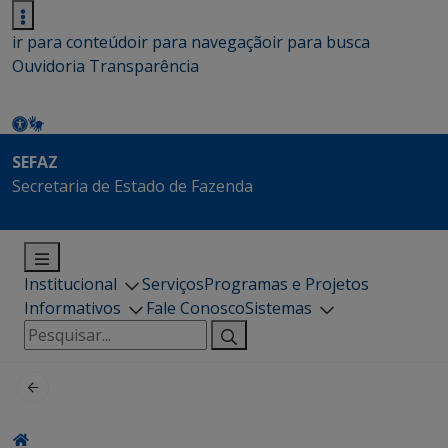
ir para conteúdo
ir para navegação
ir para busca
Ouvidoria
Transparência
SEFAZ
Secretaria de Estado de Fazenda
Institucional
Serviços
Programas e Projetos
Informativos
Fale Conosco
Sistemas
Pesquisar
por: