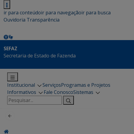
ir para conteúdo
ir para navegação
ir para busca
Ouvidoria
Transparência
SEFAZ
Secretaria de Estado de Fazenda
Institucional
Serviços
Programas e Projetos
Informativos
Fale Conosco
Sistemas
Pesquisar
por: