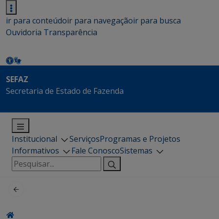
ir para conteúdo
ir para navegação
ir para busca
Ouvidoria
Transparência
SEFAZ
Secretaria de Estado de Fazenda
Institucional
Serviços
Programas e Projetos
Informativos
Fale Conosco
Sistemas
Pesquisar
por: