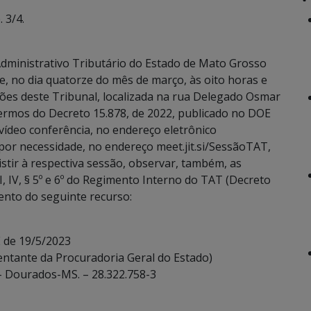
 3/4.
dministrativo Tributário do Estado de Mato Grosso
e, no dia quatorze do mês de março, às oito horas e
sões deste Tribunal, localizada na rua Delegado Osmar
ermos do Decreto 15.878, de 2022, publicado no DOE
vídeo conferência, no endereço eletrônico
or necessidade, no endereço meet.jit.si/SessãoTAT,
stir à respectiva sessão, observar, também, as
III, IV, § 5º e 6º do Regimento Interno do TAT (Decreto
mento do seguinte recurso:
 de 19/5/2023
entante da Procuradoria Geral do Estado)
. – Dourados-MS. – 28.322.758-3