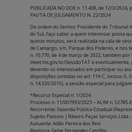
PUBLICADA NO DOE n. 11.438, de 12/3/2024, p.
PAUTA DE JULGAMENTO N. 22/2024
De ordem do Senhor Presidente do Tribunal A
do Sul, faço saber a quem interessar possa qu
quinze minutos, será realizada na sala de ses
de Camargo, s/n, Parque dos Poderes, e nos t
n. 10.770, de 4 de março de 2022, também por 
meet.ms.gov.br/SessãoTAT e eventualmente, p
devendo os interessados em participar ou assi
disposições contidas no art. 119-C, incisos II, 
n. 14.320/2015), a sessão especial para julga
*Recurso Especial n. 1/2024
Processo n. 11/007993/2023 – ALIM n. 52785-E
Recorrente: Fazenda Pública Estadual (Repres
Sujeito Passivo: J Ribeiro Peças Serviços Ltda
Autuante: Adão Pereira dos Reis
Revisora: Geise Fernandes Castilho