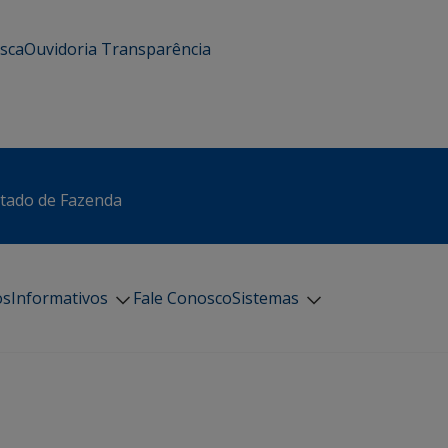
usca
Ouvidoria
Transparência
stado de Fazenda
os
Informativos
Fale Conosco
Sistemas