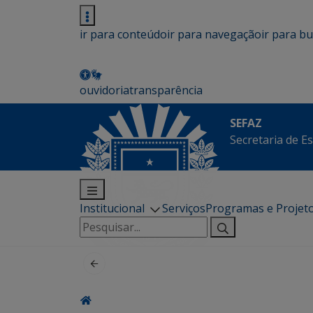
ir para conteúdo
ir para navegação
ir para b
ouvidoria
transparência
SEFAZ
Secretaria de E
Institucional
Serviços
Programas e Projet
Pesquisar
por: