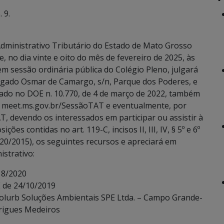
 9.
dministrativo Tributário do Estado de Mato Grosso
, no dia vinte e oito do mês de fevereiro de 2025, às
em sessão ordinária pública do Colégio Pleno, julgará
legado Osmar de Camargo, s/n, Parque dos Poderes, e
cado no DOE n. 10.770, de 4 de março de 2022, também
co meet.ms.gov.br/SessãoTAT e eventualmente, por
T, devendo os interessados em participar ou assistir à
es contidas no art. 119-C, incisos II, III, IV, § 5º e 6º
20/2015), os seguintes recursos e apreciará em
istrativo:
 8/2020
E de 24/10/2019
Solurb Soluções Ambientais SPE Ltda. – Campo Grande-
drigues Medeiros