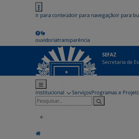
ir para conteúdo
ir para navegação
ir para b
ouvidoria
transparência
SEFAZ
Secretaria de E
Institucional
Serviços
Programas e Projet
Pesquisar
por: