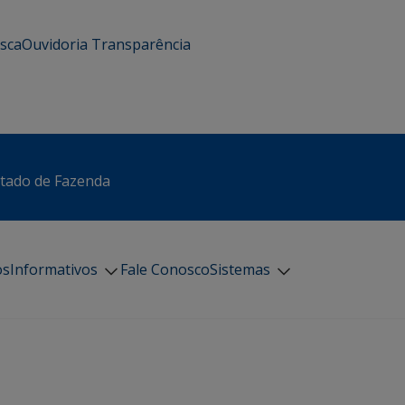
usca
Ouvidoria
Transparência
stado de Fazenda
os
Informativos
Fale Conosco
Sistemas