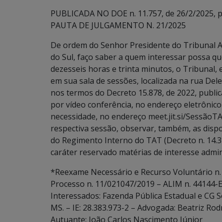
PUBLICADA NO DOE n. 11.757, de 26/2/2025, p.
PAUTA DE JULGAMENTO N. 21/2025
De ordem do Senhor Presidente do Tribunal A
do Sul, faço saber a quem interessar possa que
dezesseis horas e trinta minutos, o Tribunal, 
em sua sala de sessões, localizada na rua De
nos termos do Decreto 15.878, de 2022, publi
por vídeo conferência, no endereço eletrôni
necessidade, no endereço meet.jit.si/SessãoTA
respectiva sessão, observar, também, as disposiçõ
do Regimento Interno do TAT (Decreto n. 14.3
caráter reservado matérias de interesse admin
*Reexame Necessário e Recurso Voluntário n.
Processo n. 11/021047/2019 – ALIM n. 44144-
Interessados: Fazenda Pública Estadual e CG 
MS. – IE: 28.383.973-2 – Advogada: Beatriz Ro
Autuante: João Carlos Nascimento Júnior