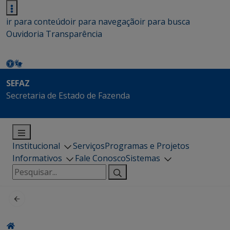
ir para conteúdo
ir para navegação
ir para busca
Ouvidoria
Transparência
SEFAZ
Secretaria de Estado de Fazenda
Institucional
Serviços
Programas e Projetos
Informativos
Fale Conosco
Sistemas
Pesquisar
por: