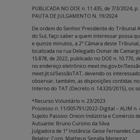
PUBLICADA NO DOE n. 11.435, de 7/3/2024, p. 
PAUTA DE JULGAMENTO N. 19/2024
De ordem do Senhor Presidente do Tribunal A
do Sul, faço saber a quem interessar possa qu
e quinze minutos, a 2ª Câmara deste Tribunal,
localizada na rua Delegado Osmar de Camargo
15.878, de 2022, publicado no DOE n. 10.770, 
no endereço eletrônico meet.ms.gov.br/Sessã
meet.jit.si/SessãoTAT, devendo os interessados
observar, também, as disposições contidas no art
Interno do TAT (Decreto n. 14.320/2015), os s
*Recurso Voluntário n. 23/2023
Processo n. 11/005791/2022-Digital – ALIM n.
Sujeito Passivo: Oreon Indústria e Comércio d
Autuante: Bruno Cursino da Silva
Julgadora de 1ª Instância: Geise Fernandes Cas
Relator: Cons. Matheus Segalla Menegaz