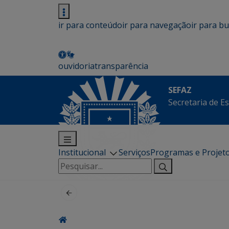
ir para conteúdo
ir para navegação
ir para b
ouvidoria
transparência
SEFAZ
Secretaria de E
Institucional
Serviços
Programas e Projet
Pesquisar
por: