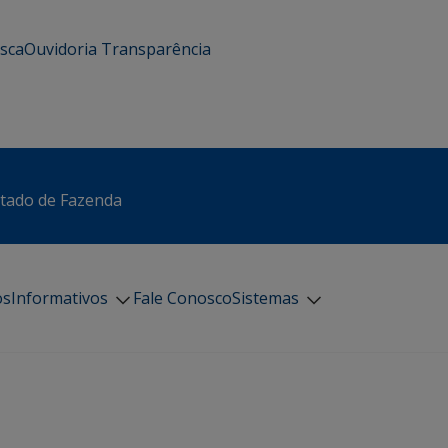
usca
Ouvidoria
Transparência
stado de Fazenda
os
Informativos
Fale Conosco
Sistemas