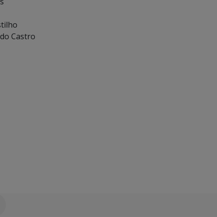
as
tilho
edo Castro