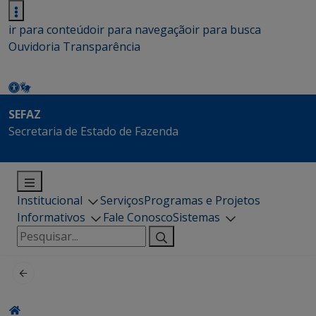
ir para conteúdo
ir para navegação
ir para busca
Ouvidoria
Transparência
SEFAZ
Secretaria de Estado de Fazenda
Institucional
Serviços
Programas e Projetos
Informativos
Fale Conosco
Sistemas
Pesquisar
por: