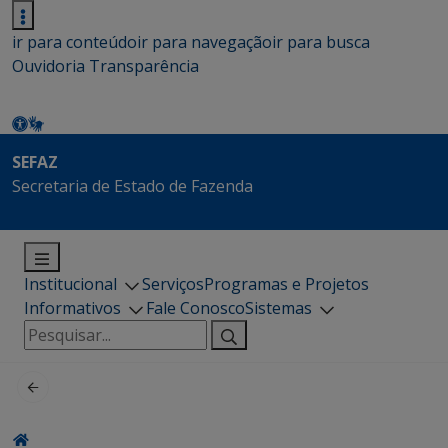
ir para conteúdo
ir para navegação
ir para busca
Ouvidoria
Transparência
SEFAZ
Secretaria de Estado de Fazenda
Institucional
Serviços
Programas e Projetos
Informativos
Fale Conosco
Sistemas
Pesquisar
por: