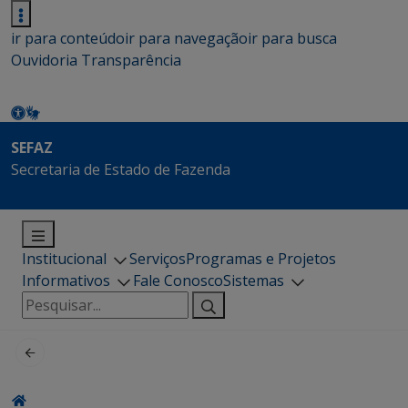
ir para conteúdo
ir para navegação
ir para busca
Ouvidoria
Transparência
SEFAZ
Secretaria de Estado de Fazenda
Institucional
Serviços
Programas e Projetos
Informativos
Fale Conosco
Sistemas
Pesquisar
por: