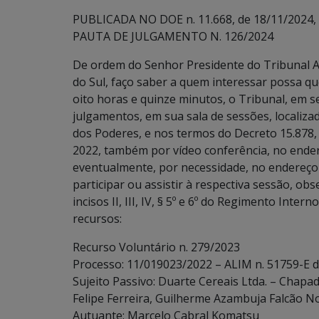
PUBLICADA NO DOE n. 11.668, de 18/11/2024, p
PAUTA DE JULGAMENTO N. 126/2024
De ordem do Senhor Presidente do Tribunal A
do Sul, faço saber a quem interessar possa qu
oito horas e quinze minutos, o Tribunal, em s
julgamentos, em sua sala de sessões, localiz
dos Poderes, e nos termos do Decreto 15.878, 
2022, também por vídeo conferência, no ende
eventualmente, por necessidade, no endereço
participar ou assistir à respectiva sessão, ob
incisos II, III, IV, § 5º e 6º do Regimento Inte
recursos:
Recurso Voluntário n. 279/2023
Processo: 11/019023/2022 – ALIM n. 51759-E 
Sujeito Passivo: Duarte Cereais Ltda. – Chapa
Felipe Ferreira, Guilherme Azambuja Falcão N
Autuante: Marcelo Cabral Komatsu