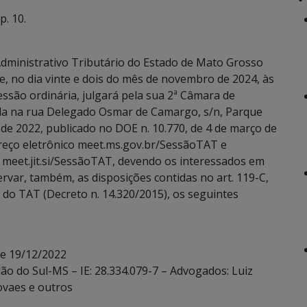
. 10.
dministrativo Tributário do Estado de Mato Grosso
e, no dia vinte e dois do mês de novembro de 2024, às
essão ordinária, julgará pela sua 2ª Câmara de
ada na rua Delegado Osmar de Camargo, s/n, Parque
de 2022, publicado no DOE n. 10.770, de 4 de março de
reço eletrônico meet.ms.gov.br/SessãoTAT e
 meet.jit.si/SessãoTAT, devendo os interessados em
servar, também, as disposições contidas no art. 119-C,
rno do TAT (Decreto n. 14.320/2015), os seguintes
de 19/12/2022
dão do Sul-MS – IE: 28.334.079-7 – Advogados: Luiz
ovaes e outros