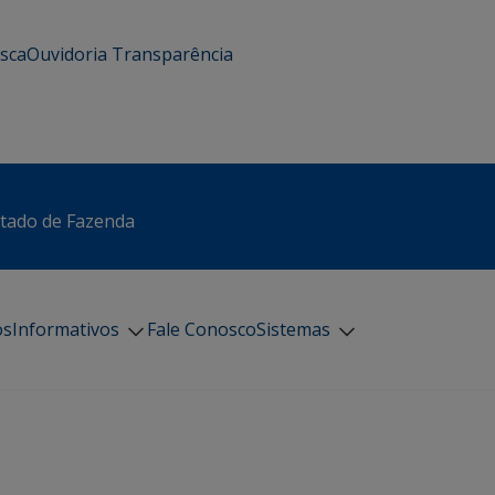
usca
Ouvidoria
Transparência
stado de Fazenda
os
Informativos
Fale Conosco
Sistemas