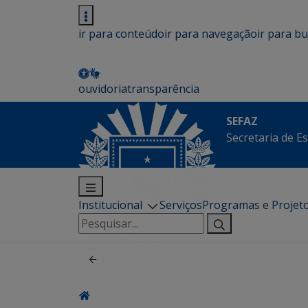
ir para conteúdo
ir para navegação
ir para b
ouvidoria
transparência
SEFAZ
Secretaria de E
Institucional
Serviços
Programas e Projet
Pesquisar
por: