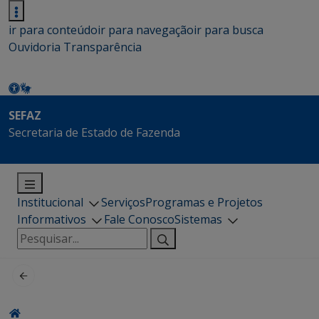
ir para conteúdo
ir para navegação
ir para busca
Ouvidoria
Transparência
SEFAZ
Secretaria de Estado de Fazenda
Institucional
Serviços
Programas e Projetos
Informativos
Fale Conosco
Sistemas
Pesquisar
por: