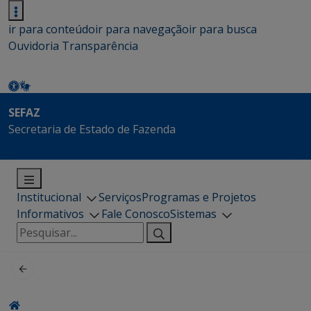
ir para conteúdo
ir para navegação
ir para busca
Ouvidoria
Transparência
SEFAZ
Secretaria de Estado de Fazenda
Institucional
Serviços
Programas e Projetos
Informativos
Fale Conosco
Sistemas
Pesquisar
por: