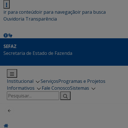
ir para conteúdo
ir para navegação
ir para busca
Ouvidoria
Transparência
SEFAZ
Secretaria de Estado de Fazenda
Institucional
Serviços
Programas e Projetos
Informativos
Fale Conosco
Sistemas
Pesquisar
por: