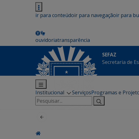
ir para conteúdo
ir para navegação
ir para b
ouvidoria
transparência
SEFAZ
Secretaria de E
Institucional
Serviços
Programas e Projet
Pesquisar
por: