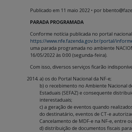
Publicado em
11 maio 2022
• por bbento@faze
PARADA PROGRAMADA
Conforme notícia publicada no portal nacional
https://www.nfe.fazenda.gov.br/portal/info
uma parada programada no ambiente NACIONAL 
16/05/2022 às 0:00 (segunda-feira).
Com isso, diversos serviços ficarão indisponíve
a) os do Portal Nacional da NF-e;
b) o recebimento no Ambiente Nacional de
Estaduais (SEFAZ) e consequente distribu
interestaduais;
c) a geração de eventos quando realizad
do destinatário, eventos de CT-e autoriz
Cancelamento de MDF-e na NF-e, entre ou
d) distribuição de documentos fiscais par