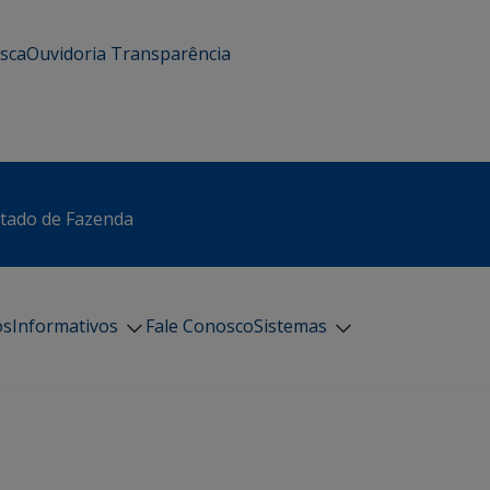
usca
Ouvidoria
Transparência
stado de Fazenda
os
Informativos
Fale Conosco
Sistemas