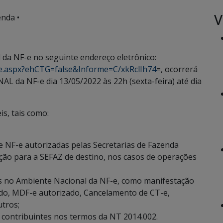
V
nda •
 da NF-e no seguinte endereço eletrônico:
rme.aspx?ehCTG=false&Informe=C/xkRclIh74
=, ocorrerá
da NF-e dia 13/05/2022 às 22h (sexta-feira) até dia
is, tais como:
 NF-e autorizadas pelas Secretarias de Fazenda
ição para a SEFAZ de destino, nos casos de operações
os no Ambiente Nacional da NF-e, como manifestação
ado, MDF-e autorizado, Cancelamento de CT-e,
tros;
a contribuintes nos termos da NT 2014.002.