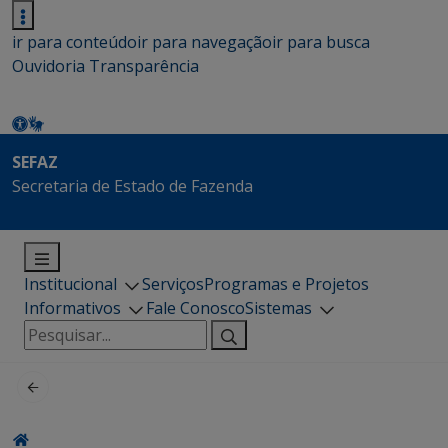
ir para conteúdo
ir para navegação
ir para busca
Ouvidoria
Transparência
SEFAZ
Secretaria de Estado de Fazenda
Institucional
Serviços
Programas e Projetos
Informativos
Fale Conosco
Sistemas
Pesquisar
por: