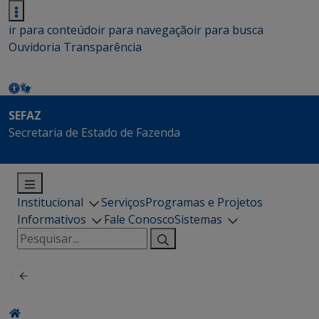
ir para conteúdo
ir para navegação
ir para busca
Ouvidoria
Transparência
SEFAZ
Secretaria de Estado de Fazenda
Institucional
Serviços
Programas e Projetos
Informativos
Fale Conosco
Sistemas
Pesquisar
por: