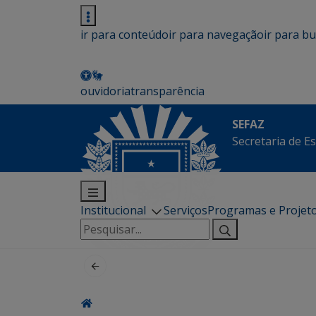
ir para conteúdo
ir para navegação
ir para b
ouvidoria
transparência
SEFAZ
Secretaria de E
Institucional
Serviços
Programas e Projet
Pesquisar
por: