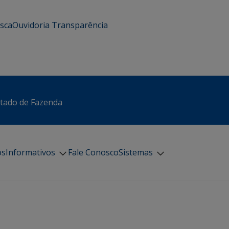
usca
Ouvidoria
Transparência
stado de Fazenda
os
Informativos
Fale Conosco
Sistemas