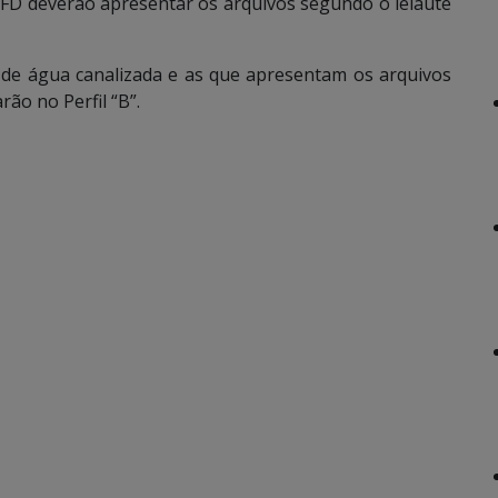
EFD deverão apresentar os arquivos segundo o leiaute
gua canalizada e as que apresentam os arquivos
ão no Perfil “B”.