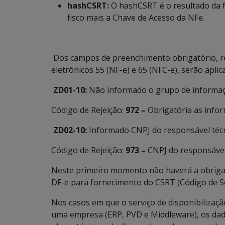
hashCSRT:
O hashCSRT é o resultado da 
fisco mais a Chave de Acesso da NFe.
Dos campos de preenchimento obrigatório, r
eletrônicos 55 (NF-e) e 65 (NFC-e), serão apli
ZD01-10:
Não informado o grupo de informaç
Código de Rejeição:
972 –
Obrigatória as infor
ZD02-10:
Informado CNPJ do responsável técni
Código de Rejeição:
973 –
CNPJ do responsável 
Neste primeiro momento não haverá a obriga
DF-e para fornecimento do CSRT (Código de S
Nos casos em que o serviço de disponibilizaçã
uma empresa (ERP, PVD e Middleware), os da