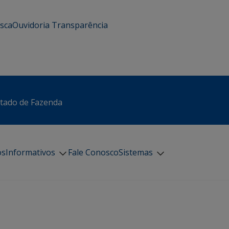
usca
Ouvidoria
Transparência
stado de Fazenda
os
Informativos
Fale Conosco
Sistemas