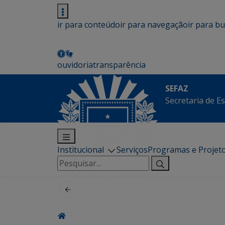
ir para conteúdo
ir para navegação
ir para b
ouvidoria
transparência
SEFAZ
Secretaria de E
Institucional
Serviços
Programas e Projet
Pesquisar
por: